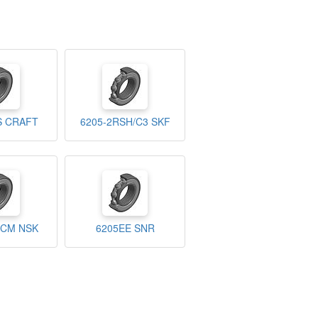
S CRAFT
6205-2RSH/C3 SKF
UCM NSK
6205EE SNR