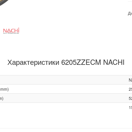
Д
Характеристики 6205ZZECM NACHI
N
(mm)
2
m)
5
1