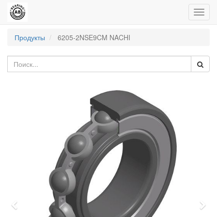
Пере
нави
Продукты
6205-2NSE9CM NACHI
Previous
Nex