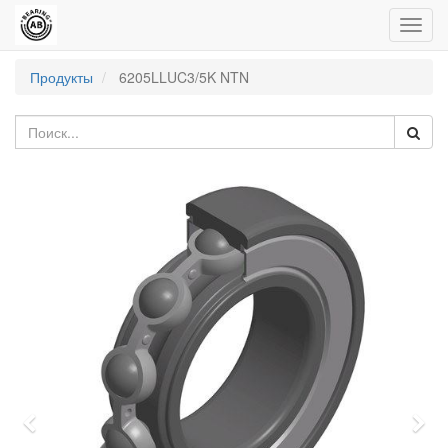
Пере
нави
Продукты
6205LLUC3/5K NTN
Previous
Nex