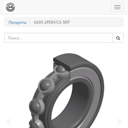
Пере
нави
Продукты
6205-2RSH/C3 SKF
Previous
Nex