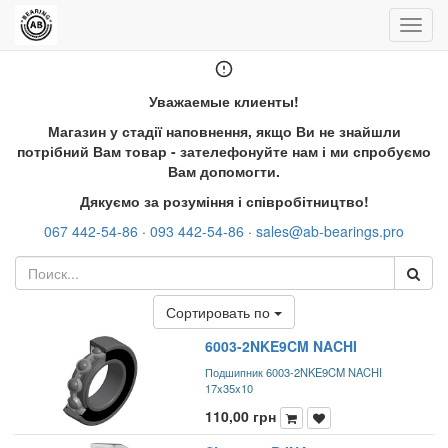
Пере
нави
Уважаемые клиенты!
Магазин у стадії наповнення, якщо Ви не знайшли
потрібний Вам товар - зателефонуйте нам і ми спробуємо
Вам допомогти.
Дякуємо за розуміння і співробітництво!
067 442-54-86
·
093 442-54-86
·
sales@ab-bearings.pro
Сортировать по
6003-2NKE9CM NACHI
Подшипник 6003-2NKE9CM NACHI
17x35x10
110,00
грн