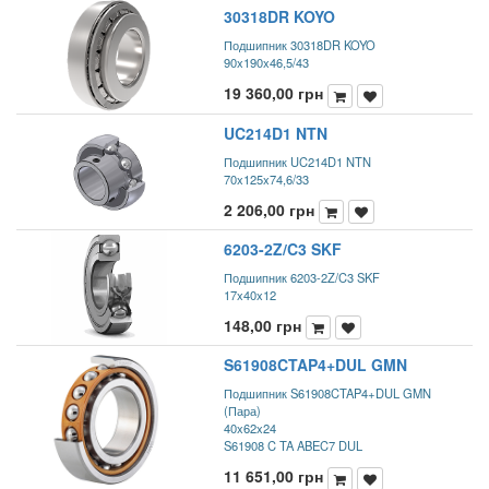
30318DR KOYO
Подшипник 30318DR KOYO
90x190x46,5/43
19 360,00
грн
UC214D1 NTN
Подшипник UC214D1 NTN
70x125x74,6/33
2 206,00
грн
6203-2Z/C3 SKF
Подшипник 6203-2Z/C3 SKF
17x40x12
148,00
грн
S61908CTAP4+DUL GMN
Подшипник S61908CTAP4+DUL GMN
(Пара)
40x62x24
S61908 C TA ABEC7 DUL
11 651,00
грн