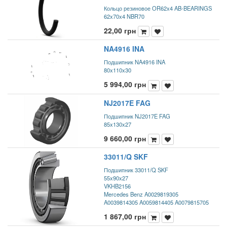
Кольцо резиновое OR62x4 AB-BEARINGS
62x70x4 NBR70
22,00
грн
NA4916 INA
Подшипник NA4916 INA
80x110x30
5 994,00
грн
NJ2017E FAG
Подшипник NJ2017E FAG
85x130x27
9 660,00
грн
33011/Q SKF
Подшипник 33011/Q SKF
55x90x27
VKHB2156
Mercedes Benz A0029819305
A0039814305 A0059814405 A0079815705
1 867,00
грн