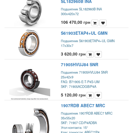
SL182960B INA
Подшипник SL182960B INA
300x420x72
106 470,00
грн
S61903ETAP4+UL GMN
Подшипник S61903ETAP4+UL GMN
17x30x7
3 620,00
грн
71905HVUJ84 SNR
Подшипник 71905HVUJ84 SNR
25x42x9
FAG: B71905-E-T-P4S-UM
SKF: 71905ACDGB/P4A
5 120,00
грн
1907RDB ABEC7 MRC
Подшипник 1907RDB ABEC7 MRC
35x55x20
SKF: 71907 CD/P4ADBA
Угол контакта: 15°
Клас точности: ABEC7/P4