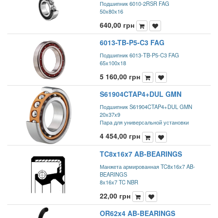
Подшипник 6010-2RSR FAG
50x80x16
640,00
грн
6013-TB-P5-C3 FAG
Подшипник 6013-TB-P5-C3 FAG
65x100x18
5 160,00
грн
S61904CTAP4+DUL GMN
Подшипник S61904CTAP4+DUL GMN
20x37x9
Пара для универсальной установки
4 454,00
грн
TC8x16x7 AB-BEARINGS
Манжета армированная TC8x16x7 AB-
BEARINGS
8x16x7 TC NBR
22,00
грн
OR62x4 AB-BEARINGS