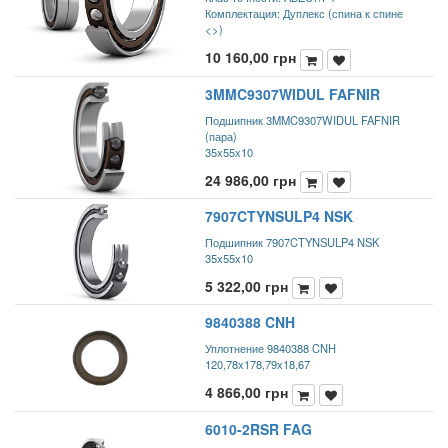
Комплектация: Дуплекс (спина к спине
<>)
10 160,00
грн
3MMC9307WIDUL FAFNIR
Подшипник 3MMC9307WIDUL FAFNIR
(пара)
35x55x10
24 986,00
грн
7907CTYNSULP4 NSK
Подшипник 7907CTYNSULP4 NSK
35x55x10
5 322,00
грн
9840388 CNH
Уплотнение 9840388 CNH
120,78x178,79x18,67
4 866,00
грн
6010-2RSR FAG