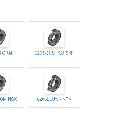
S CRAFT
6205-2RSH/C3 SKF
UCM NSK
6205LLU/5K NTN