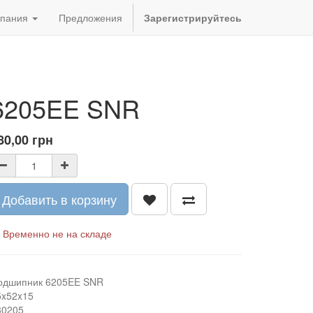
пания
Предложения
Зарегистрируйтесь
6205EE SNR
80,00
грн
Добавить в корзину
Временно не на складе
одшипник 6205EE SNR
5x52x15
80205