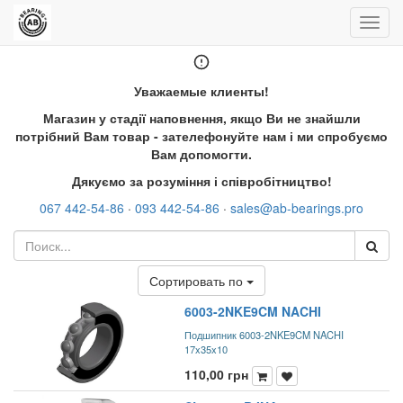
Пере
нави
Уважаемые клиенты!
Магазин у стадії наповнення, якщо Ви не знайшли
потрібний Вам товар - зателефонуйте нам і ми спробуємо
Вам допомогти.
Дякуємо за розуміння і співробітництво!
067 442-54-86
·
093 442-54-86
·
sales@ab-bearings.pro
Сортировать по
6003-2NKE9CM NACHI
Подшипник 6003-2NKE9CM NACHI
17x35x10
110,00
грн