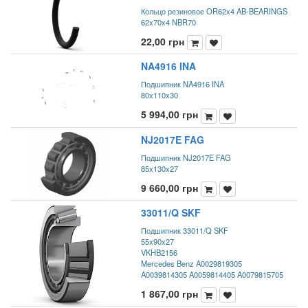
Кольцо резиновое OR62x4 AB-BEARINGS
62x70x4 NBR70
22,00
грн
NA4916 INA
Подшипник NA4916 INA
80x110x30
5 994,00
грн
NJ2017E FAG
Подшипник NJ2017E FAG
85x130x27
9 660,00
грн
33011/Q SKF
Подшипник 33011/Q SKF
55x90x27
VKHB2156
Mercedes Benz A0029819305
A0039814305 A0059814405 A0079815705
1 867,00
грн