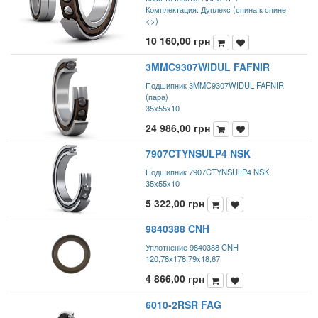
Комплектация: Дуплекс (спина к спине
<>)
10 160,00
грн
3MMC9307WIDUL FAFNIR
Подшипник 3MMC9307WIDUL FAFNIR
(пара)
35x55x10
24 986,00
грн
7907CTYNSULP4 NSK
Подшипник 7907CTYNSULP4 NSK
35x55x10
5 322,00
грн
9840388 CNH
Уплотнение 9840388 CNH
120,78x178,79x18,67
4 866,00
грн
6010-2RSR FAG