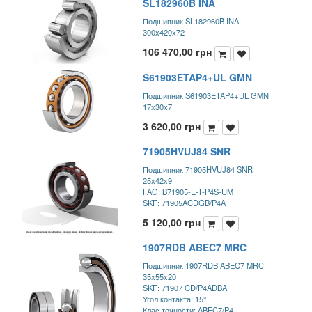
SL182960B INA
Подшипник SL182960B INA
300x420x72
106 470,00
грн
S61903ETAP4+UL GMN
Подшипник S61903ETAP4+UL GMN
17x30x7
3 620,00
грн
71905HVUJ84 SNR
Подшипник 71905HVUJ84 SNR
25x42x9
FAG: B71905-E-T-P4S-UM
SKF: 71905ACDGB/P4A
5 120,00
грн
1907RDB ABEC7 MRC
Подшипник 1907RDB ABEC7 MRC
35x55x20
SKF: 71907 CD/P4ADBA
Угол контакта: 15°
Клас точности: ABEC7/P4