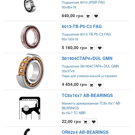
Подшипник 6010-2RSR FAG
50x80x16
640,00
грн
6013-TB-P5-C3 FAG
Подшипник 6013-TB-P5-C3 FAG
65x100x18
5 160,00
грн
S61904CTAP4+DUL GMN
Подшипник S61904CTAP4+DUL GMN
20x37x9
Пара для универсальной установки
4 454,00
грн
TC8x16x7 AB-BEARINGS
Манжета армированная TC8x16x7 AB-
BEARINGS
8x16x7 TC NBR
22,00
грн
OR62x4 AB-BEARINGS