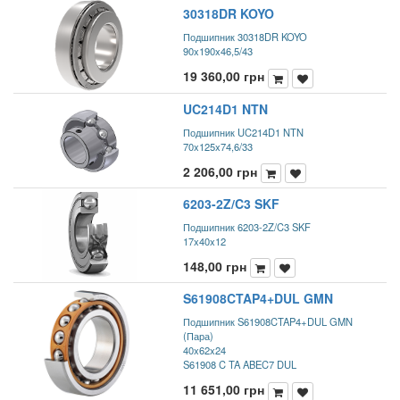
30318DR KOYO
Подшипник 30318DR KOYO
90x190x46,5/43
19 360,00
грн
UC214D1 NTN
Подшипник UC214D1 NTN
70x125x74,6/33
2 206,00
грн
6203-2Z/C3 SKF
Подшипник 6203-2Z/C3 SKF
17x40x12
148,00
грн
S61908CTAP4+DUL GMN
Подшипник S61908CTAP4+DUL GMN
(Пара)
40x62x24
S61908 C TA ABEC7 DUL
11 651,00
грн