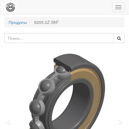
Пере
нави
Продукты
6205-2Z SKF
Previous
Nex