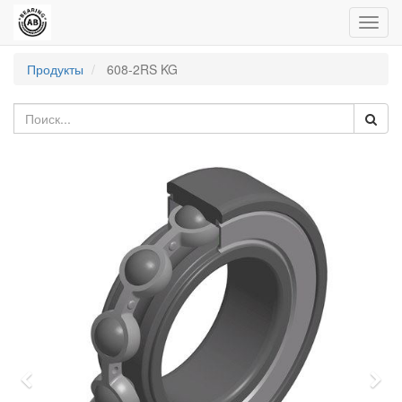
Пере
нави
Продукты
608-2RS KG
Previous
Nex