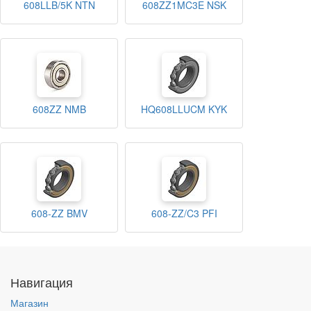
608LLB/5K NTN
608ZZ1MC3E NSK
608ZZ NMB
HQ608LLUCM KYK
608-ZZ BMV
608-ZZ/C3 PFI
Навигация
Магазин