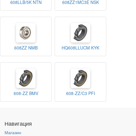
608LLB/5K NTN
608ZZ1MC3E NSK
608ZZ NMB
HQ608LLUCM KYK
608-ZZ BMV
608-ZZ/C3 PFI
Навигация
Магазин