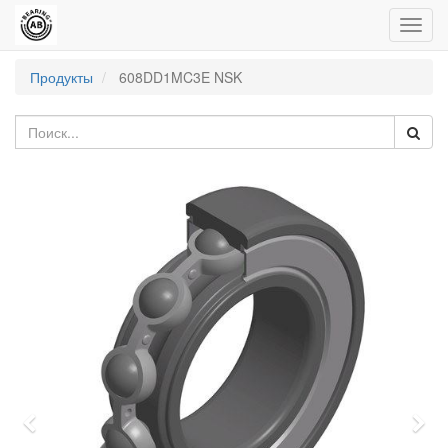
Пере
нави
Продукты
608DD1MC3E NSK
Previous
Nex