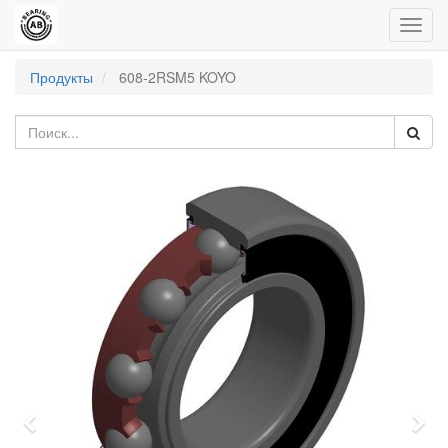
Пере
нави
Продукты
608-2RSM5 KOYO
Previous
Nex