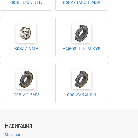
608LLB/5K NTN
608ZZ1MC3E NSK
608ZZ NMB
HQ608LLUCM KYK
608-ZZ BMV
608-ZZ/C3 PFI
Навигация
Магазин