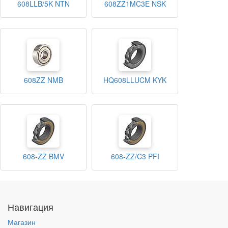
608LLB/5K NTN
608ZZ1MC3E NSK
608ZZ NMB
HQ608LLUCM KYK
608-ZZ BMV
608-ZZ/C3 PFI
Навигация
Магазин