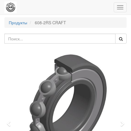
Пере
нави
Продукты
608-2RS CRAFT
Previous
Nex