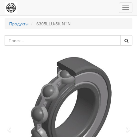
Пере
нави
Продукты
6305LLU/5K NTN
Previous
Nex