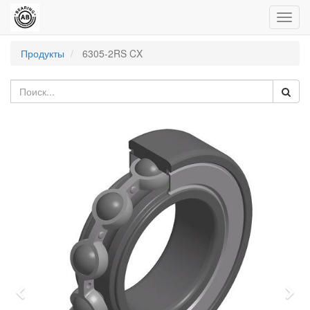
Пере
нави
Продукты
6305-2RS CX
Previous
Nex