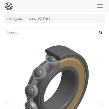
Пере
нави
Продукты
6007-2Z FAG
Previous
Nex