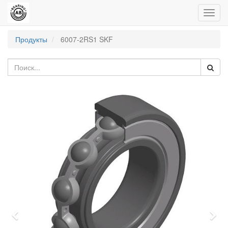
Пере
нави
Продукты
6007-2RS1 SKF
Previous
Nex