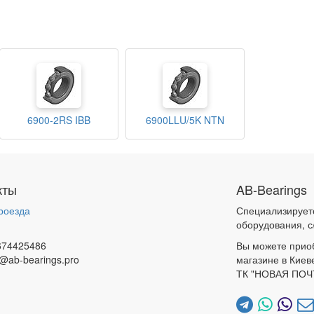
6900-2RS IBB
6900LLU/5K NTN
кты
AB-Bearings
роезда
Специализирует
и
оборудования, с
674425486
Вы можете прио
@ab-bearings.pro
магазине в Киев
ТК "НОВАЯ ПОЧ