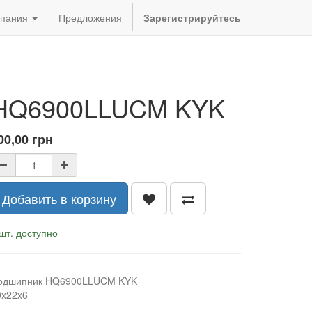
пания
Предложения
Зарегистрируйтесь
HQ6900LLUCM KYK
00,00
грн
Добавить в корзину
шт. доступно
одшипник HQ6900LLUCM KYK
0x22x6