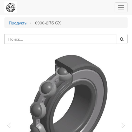
Пере
нави
Продукты
6900-2RS CX
Previous
Nex