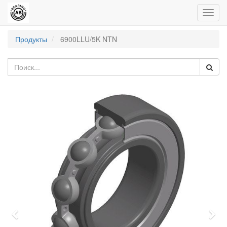
Пере
нави
Продукты
6900LLU/5K NTN
Previous
Nex