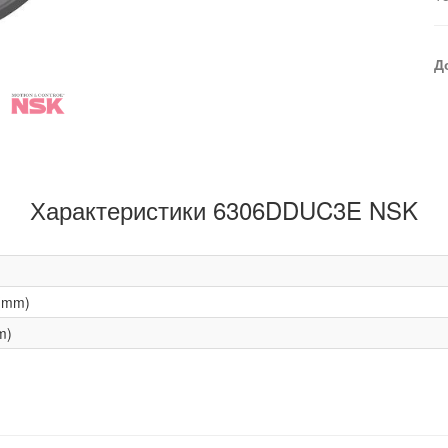
Д
Характеристики 6306DDUC3E NSK
(mm)
m)