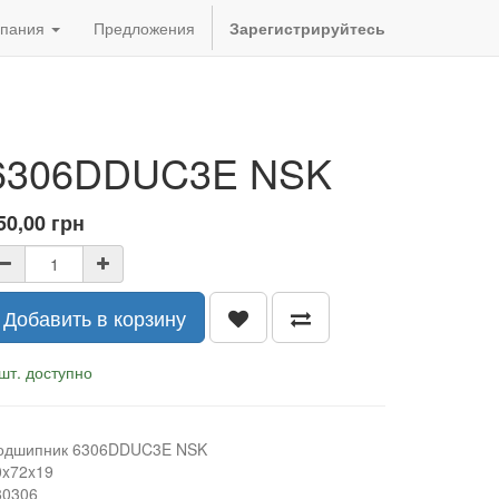
пания
Предложения
Зарегистрируйтесь
6306DDUC3E NSK
50,00
грн
Добавить в корзину
шт. доступно
одшипник 6306DDUC3E NSK
0x72x19
80306