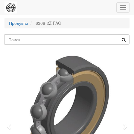
Пере
нави
Продукты
6306-2Z FAG
Previous
Nex