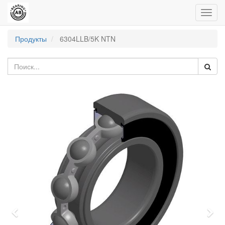
Пере
нави
Продукты
6304LLB/5K NTN
Previous
Nex