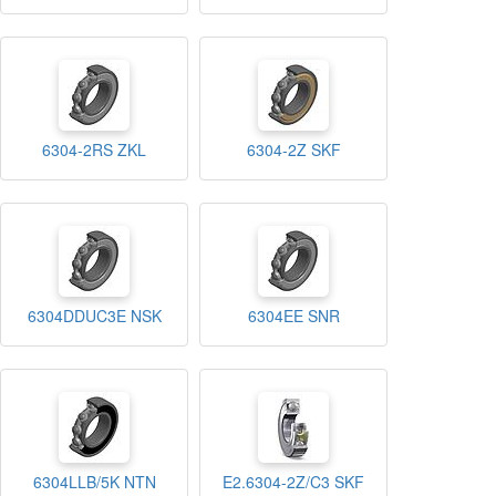
6304-2RS ZKL
6304-2Z SKF
6304DDUC3E NSK
6304EE SNR
6304LLB/5K NTN
E2.6304-2Z/C3 SKF