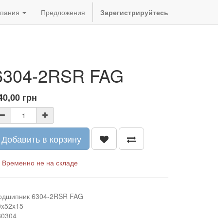
пания
Предложения
Зарегистрируйтесь
6304-2RSR FAG
40,00
грн
Добавить в корзину
Временно не на складе
одшипник 6304-2RSR FAG
0x52x15
80304