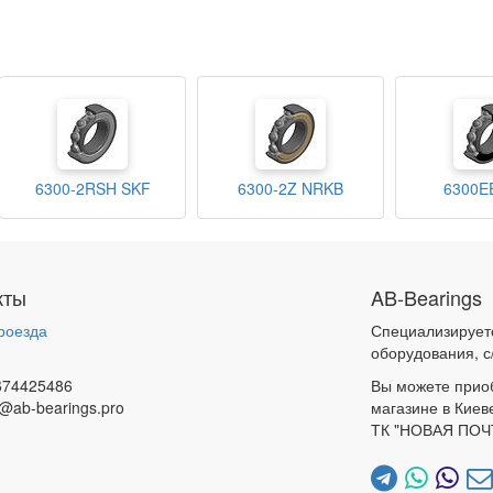
6300-2RSH SKF
6300-2Z NRKB
6300E
кты
AB-Bearings
роезда
Специализирует
и
оборудования, с
674425486
Вы можете прио
@ab-bearings.pro
магазине в Киев
ТК "НОВАЯ ПОЧ