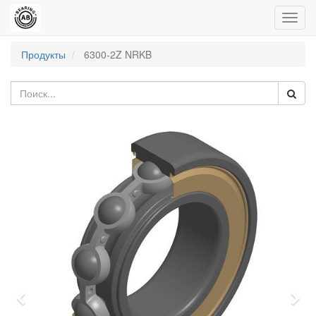
Пере
нави
Продукты
6300-2Z NRKB
Previous
Nex