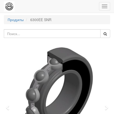
Пере
нави
Продукты
6300EE SNR
Previous
Nex