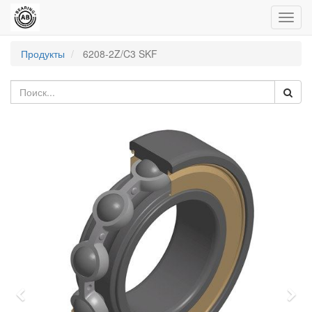
Пере
нави
Продукты
6208-2Z/C3 SKF
Previous
Nex