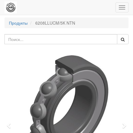
Пере
нави
Продукты
6208LLUCM/5K NTN
Previous
Nex