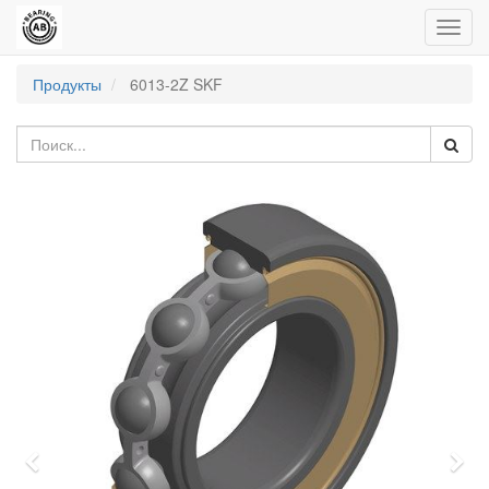
Пере
нави
Продукты
6013-2Z SKF
Previous
Nex