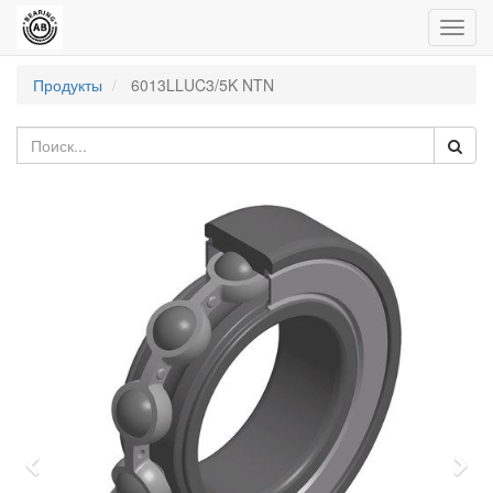
Пере
нави
Продукты
6013LLUC3/5K NTN
Previous
Nex