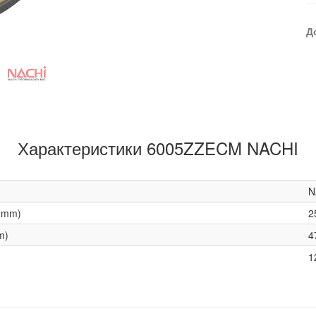
Д
Характеристики 6005ZZECM NACHI
N
(mm)
2
m)
4
1