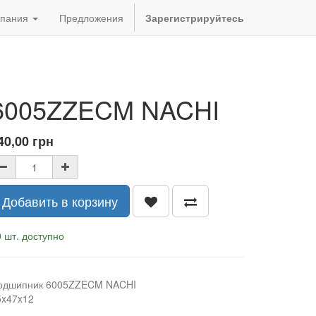
пания
Предложения
Зарегистрируйтесь
6005ZZECM NACHI
40,00
грн
Добавить в корзину
 шт. доступно
одшипник 6005ZZECM NACHI
5x47x12