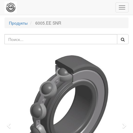
Пере
нави
Продукты
6005.EE SNR
Previous
Nex