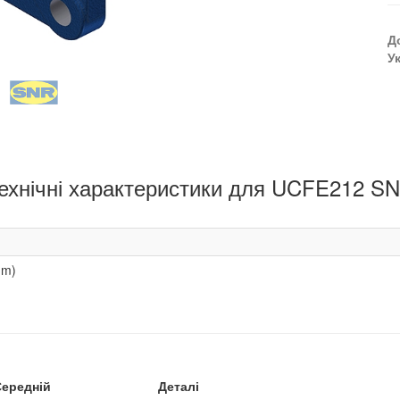
Д
У
ехнічні характеристики для UCFE212 S
mm)
Середній
Деталі