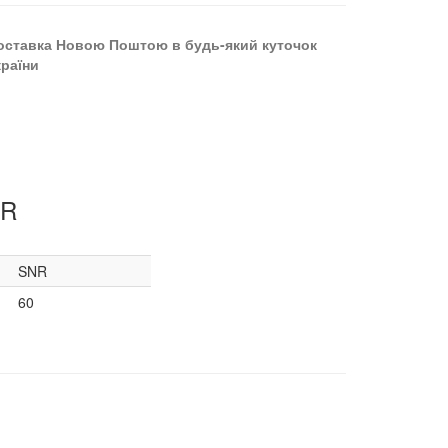
оставка Новою Поштою в будь-який куточок
країни
NR
SNR
60