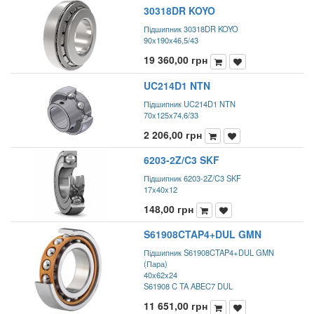
30318DR KOYO
Підшипник 30318DR KOYO
90x190x46,5/43
19 360,00
грн
UC214D1 NTN
Підшипник UC214D1 NTN
70x125x74,6/33
2 206,00
грн
6203-2Z/C3 SKF
Підшипник 6203-2Z/C3 SKF
17x40x12
148,00
грн
S61908CTAP4+DUL GMN
Підшипник S61908CTAP4+DUL GMN
(Пара)
40x62x24
S61908 C TA ABEC7 DUL
11 651,00
грн