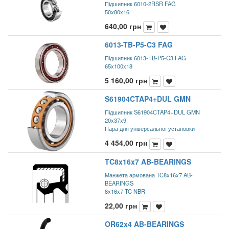
Підшипник 6010-2RSR FAG
50x80x16
640,00
грн
6013-TB-P5-C3 FAG
Підшипник 6013-TB-P5-C3 FAG
65x100x18
5 160,00
грн
S61904CTAP4+DUL GMN
Підшипник S61904CTAP4+DUL GMN
20x37x9
Пара для універсальної установки
4 454,00
грн
TC8x16x7 AB-BEARINGS
Манжета армована TC8x16x7 AB-
BEARINGS
8x16x7 TC NBR
22,00
грн
OR62x4 AB-BEARINGS