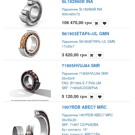
SL182960B INA
Підшипник SL182960B INA
300x420x72
106 470,00
грн
S61903ETAP4+UL GMN
Підшипник S61903ETAP4+UL GMN
17x30x7
3 620,00
грн
71905HVUJ84 SNR
Підшипник 71905HVUJ84 SNR
25x42x9
FAG: B71905-E-T-P4S-UM
SKF: 71905ACDGB/P4A
5 120,00
грн
1907RDB ABEC7 MRC
Підшипник 1907RDB ABEC7 MRC
35x55x20
SKF: 71907 CD/P4ADBA
Кут контакту: 15°
Клас точності: ABEC7/P4