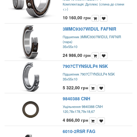
Комплектація: Дуплекс (спина до спини
<>)
10 160,00
грн
3MMC9307WIDUL FAFNIR
Підшипник 3MMC9307WIDUL FAFNIR
(пара)
35x55x10
24 986,00
грн
7907CTYNSULP4 NSK
Підшипник 7907CTYNSULP4 NSK
35x55x10
5 322,00
грн
9840388 CNH
Ущільнення 9840388 CNH
120,78x178,79x18,67
4 866,00
грн
6010-2RSR FAG