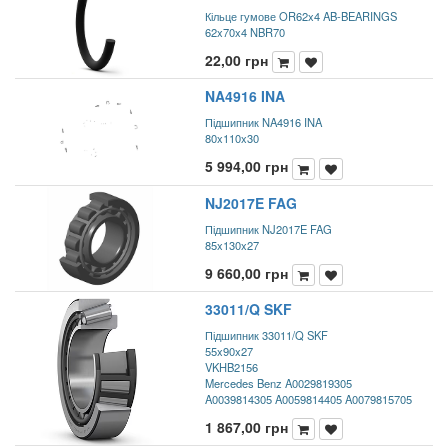
Кільце гумове OR62x4 AB-BEARINGS
62x70x4 NBR70
22,00
грн
NA4916 INA
Підшипник NA4916 INA
80x110x30
5 994,00
грн
NJ2017E FAG
Підшипник NJ2017E FAG
85x130x27
9 660,00
грн
33011/Q SKF
Підшипник 33011/Q SKF
55x90x27
VKHB2156
Mercedes Benz A0029819305
A0039814305 A0059814405 A0079815705
1 867,00
грн