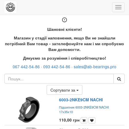
Управ
пере
Шановні клієнти!
Магазин у стадії наповнення, якщо Ви не знайшли
потрібний Вам товар - зателефонуйте нам і ми спробуємо
Вам допомогти.
Дякуємо за розуміння і співробітництво!
067 442-54-86
·
093 442-54-86
·
sales@ab-bearings.pro
Сортувати за
6003-2NKE9CM NACHI
Підшипник 6003-2NKE9CM NACHI
17x35x10
110,00
грн