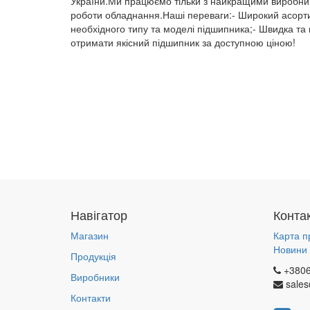
України.Ми працюємо тільки з найкращими виробника
роботи обладнання.Наші переваги:- Широкий асортим
необхідного типу та моделі підшипника;- Швидка та н
отримати якісний підшипник за доступною ціною!
Навігатор
Конта
Магазин
Карта п
Новини
Продукція
+380
Виробники
sales
Контакти