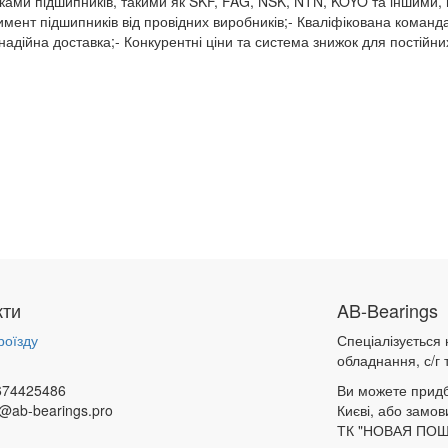
ми підшипників, такими як SKF, FAG, NSK, NTN, KOYO та іншими, що 
ент підшипників від провідних виробників;- Кваліфікована команда 
адійна доставка;- Конкурентні ціни та система знижок для постійних
кти
AB-Bearings
роїзду
Спеціалізується
обладнання, с/г т
674425486
Ви можете придб
@ab-bearings.pro
Києві, або замов
ТК "НОВАЯ ПОШ