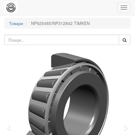
Управ
пере
Товари
NP925485/NP312842 TIMKEN
Попередній
Нас