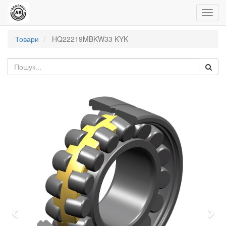
Управ
пере
Товари
HQ22219MBKW33 KYK
Попередній
Нас