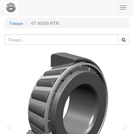
Управ
пере
Товари
4T-30205 NTN
Попередній
Нас