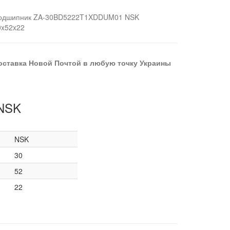
одшипник ZA-30BD5222T1XDDUM01 NSK
0x52x22
оставка Новой Почтой в любую точку Украины
 NSK
NSK
30
52
22