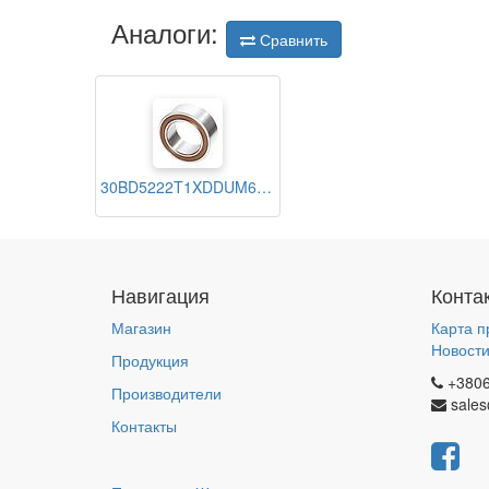
Аналоги:
Сравнить
30BD5222T1XDDUM6CG02 NSK
Навигация
Конта
Магазин
Карта п
Новост
Продукция
+380
Производители
sales
Контакты