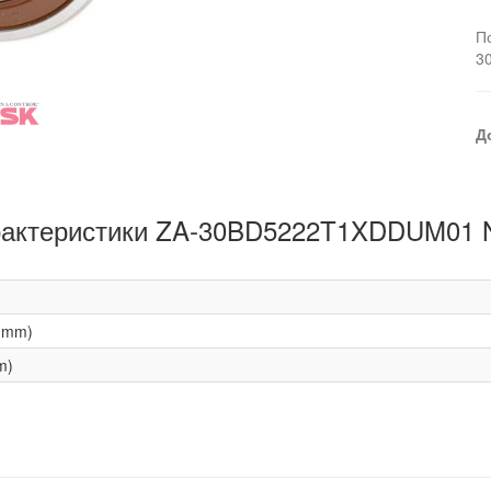
П
3
Д
актеристики ZA-30BD5222T1XDDUM01
(mm)
m)