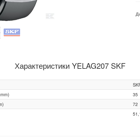
Д
Характеристики YELAG207 SKF
SK
(mm)
35
m)
72
51,