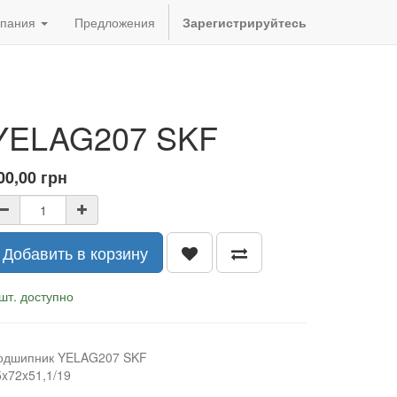
пания
Предложения
Зарегистрируйтесь
YELAG207 SKF
00,00
грн
Добавить в корзину
шт. доступно
одшипник YELAG207 SKF
5x72x51,1/19