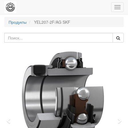
Пере
нави
Продукты
YEL207-2F/AG SKF
Previous
Nex