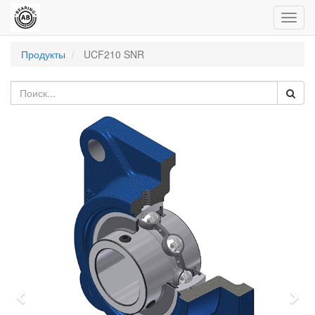
Пере
нави
Продукты
UCF210 SNR
Previous
Nex