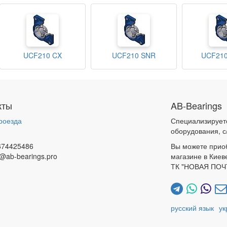
UCF210 CX
UCF210 SNR
UCF21
кты
AB-Bearings
роезда
Специализирует
и
оборудования, с
674425486
Вы можете прио
@ab-bearings.pro
магазине в Киев
ТК "НОВАЯ ПОЧ
русский язык
ук