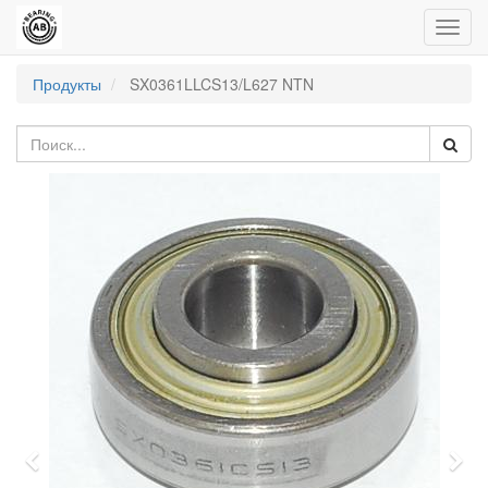
Пере
нави
Продукты
SX0361LLCS13/L627 NTN
Previous
Nex