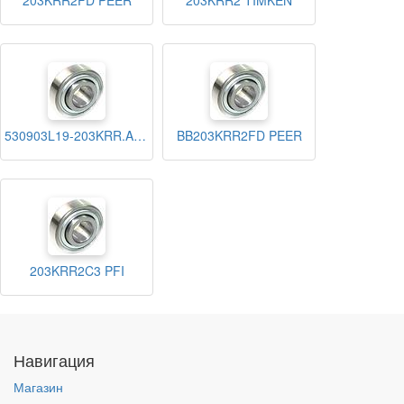
203KRR2FD PEER
203KRR2 TIMKEN
530903L19-203KRR.AH02 HARP
BB203KRR2FD PEER
203KRR2C3 PFI
Навигация
Магазин