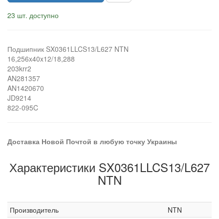
23 шт. доступно
Подшипник SX0361LLCS13/L627 NTN
16,256x40x12/18,288
203krr2
AN281357
AN1420670
JD9214
822-095C
Доставка Новой Почтой в любую точку Украины
Характеристики SX0361LLCS13/L627
NTN
Производитель
NTN