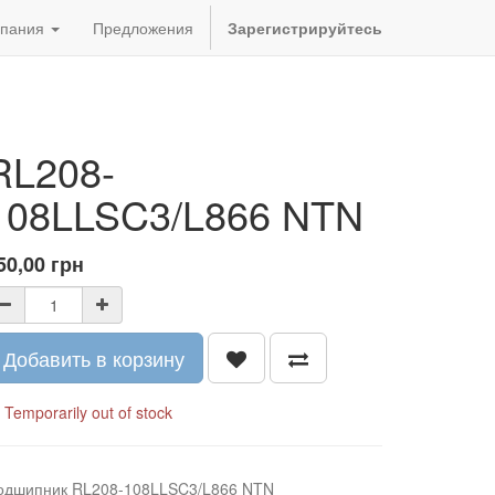
пания
Предложения
Зарегистрируйтесь
RL208-
108LLSC3/L866 NTN
50,00
грн
Добавить в корзину
Temporarily out of stock
одшипник RL208-108LLSC3/L866 NTN