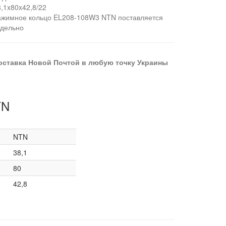
8,1x80x42,8/22
ажимное кольцо EL208-108W3 NTN поставляется
тдельно
оставка Новой Почтой в любую точку Украины
TN
NTN
38,1
80
42,8