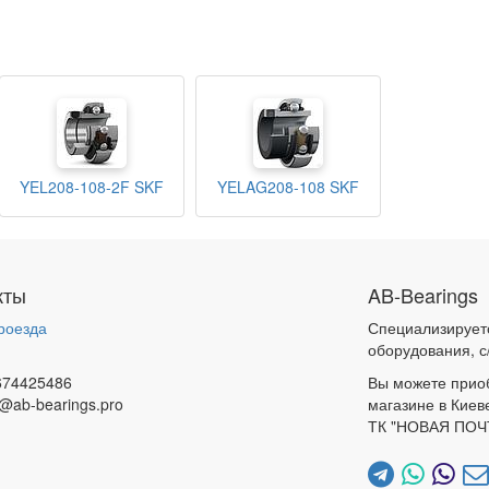
YEL208-108-2F SKF
YELAG208-108 SKF
кты
AB-Bearings
роезда
Специализирует
и
оборудования, с
674425486
Вы можете прио
@ab-bearings.pro
магазине в Киев
ТК "НОВАЯ ПОЧ