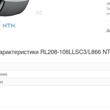
3
З
о
Д
арактеристики RL208-108LLSC3/L866 N
(mm)
m)