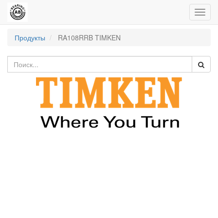
Пере
нави
Продукты
RA108RRB TIMKEN