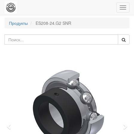
Пере
нави
Продукты
ES208-24.G2 SNR
Previous
Nex