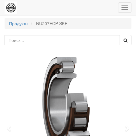
Пере
нави
Продукты
NU207ECP SKF
Previous
Nex